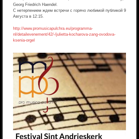
Georg Friedrich Haendel.
С нетерпением ждем встречи с горячо любимой публикой 9
Августа в 12:15.
http://www.promusicapulchra.eu/programma-
nl/detailevenement/42/-/julietta-kocharova-zang-ovodova-
ksenia-orgel