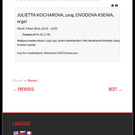
Posted in
|
News
POST NAVIGATION
← PREVIOUS
NEXT →
LANGUAGE