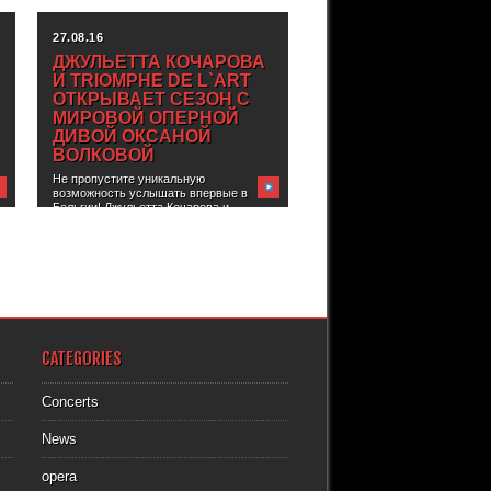
27.08.16
ДЖУЛЬЕТТА КОЧАРОВА
И TRIOMPHE DE L`ART
ОТКРЫВАЕТ СЕЗОН С
МИРОВОЙ ОПЕРНОЙ
ДИВОЙ ОКСАНОЙ
ВОЛКОВОЙ
Не пропустите уникальную
возможность услышать впервые в
Бельгии! Джульетта Кочарова и...
CATEGORIES
Concerts
News
opera