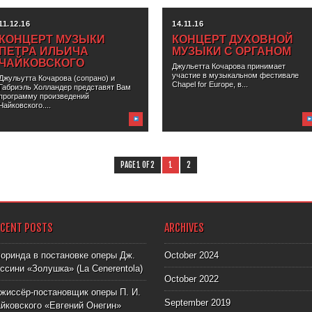
11.12.16
14.11.16
КОНЦЕРТ МУЗЫКИ
КОНЦЕРТ ДУХОВНОЙ
ПЕТРА ИЛЬИЧА
МУЗЫКИ С ОРГАНОМ
ЧАЙКОВСКОГО
Джульетта Кочарова принимает
участие в музыкальном фестивале
Джульутта Кочарова (сопрано) и
Chapel for Europe, в...
Габриэль Холландер представят Вам
программу произведений
Чайковского....
PAGE 1 OF 2
1
2
ECENT POSTS
ARCHIVES
оринда в постановке оперы Дж.
October 2024
ссини «Золушка» (La Cenerentola)
October 2022
жиссёр-постановщик оперы П. И.
September 2019
йковского «Евгений Онегин»