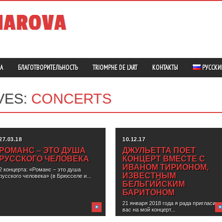
А
БЛАГОТВОРИТЕЛЬНОСТЬ
TRIOMPHE DE L’ART
КОНТАКТЫ
РУССКИ
VES:
CONCERTS
27.03.18
10.12.17
РОМАНС – ЭТО ДУША
ДЖУЛЬЕТТА ПОЕТ
РУССКОГО ЧЕЛОВЕКА
КОНЦЕРТ ВМЕСТЕ С
ИВАНОМ ТИРИОНОМ,
2 концерта: «Романс – это душа
ИЗВЕСТНЫМ
русского человека» (в Брюсселе и...
БЕЛЬГИЙСКИМ
БАРИТОНОМ
21 января 2018 года я рада пригласить
вас на мой концерт...