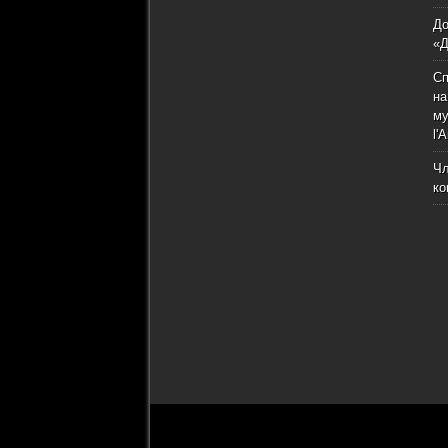
До
«Д
Сп
на
му
l'A
Чл
к