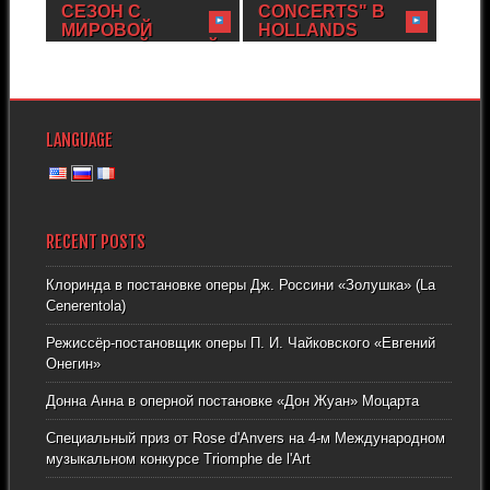
СЕЗОН С
CONCERTS" В
МИРОВОЙ
HOLLANDS
ОПЕРНОЙ ДИВОЙ
COLLEGE В
ОКСАНОЙ
ЛЕВЕНЕ
ВОЛКОВОЙ
Джульетта Кочарова примет
участие в серии концертов
Не пропустите уникальную
“Пульчерия” в Hollands
возможность услышать
College...
LANGUAGE
впервые в Бельгии!
Джульетта Кочарова и...
RECENT POSTS
Клоринда в постановке оперы Дж. Россини «Золушка» (La
Cenerentola)
Режиссёр-постановщик оперы П. И. Чайковского «Евгений
Онегин»
Донна Анна в оперной постановке «Дон Жуан» Моцарта
Специальный приз от Rose d'Anvers на 4-м Международном
музыкальном конкурсе Triomphe de l'Art