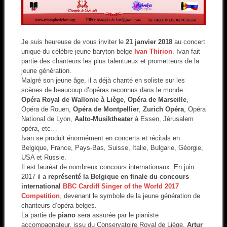
Je suis heureuse de vous inviter le
21 janvier 2018
au concert
unique du célèbre jeune baryton belge
Ivan Thirion
. Ivan fait
partie des chanteurs les plus talentueux et prometteurs de la
jeune génération.
Malgré son jeune âge, il a déjà chanté en soliste sur les
scènes de beaucoup d’opéras reconnus dans le monde :
Opéra Royal de Wallonie à Liège
,
Opéra de Marseille
,
Opéra de Rouen,
Opéra de Montpellier
,
Zurich Opéra
, Opéra
National de Lyon,
Aalto-Musiktheater
à Essen, Jérusalem
opéra, etc…
Ivan se produit énormément en concerts et récitals en
Belgique, France, Pays-Bas, Suisse, Italie, Bulgarie, Géorgie,
USA et Russie.
Il est lauréat de nombreux concours internationaux. En juin
2017 il a
représenté la Belgique en finale du concours
international
BBC Cardiff Singer of the World 2017
Competition
, devenant le symbole de la jeune génération de
chanteurs d’opéra belges.
La partie de
piano
sera assurée par le pianiste
accompagnateur, issu du Conservatoire Royal de Liège,
Artur