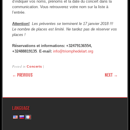
d’indiquer vos noms, prénoms et la date du concert dans la
communication. Vous retrouverez votre nom sur la liste à
l’entrée.
Attention!
Les préventes se terminent le 17 janvier 2018 !!!
Le nombre de places est limité. Ne tardez pas de réserver vos
places !
Réservations et informations: +32479136554,
+32488819135
.
E-mail:
info@triomphedelart.org
Posted in
|
Concerts
POST NAVIGATION
← PREVIOUS
NEXT →
LANGUAGE