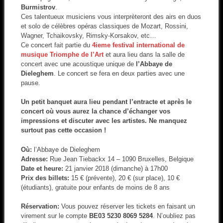
Burmistrov
.
Ces talentueux musiciens vous interprèteront des airs en duos
et solo de célèbres opéras classiques de Mozart, Rossini,
Wagner, Tchaikovsky, Rimsky-Korsakov, etc…
Ce concert fait partie du
4ieme festival international de
musique Triomphe de l’Art
et aura lieu dans la salle de
concert avec une acoustique unique de
l’Abbaye de
Dieleghem
. Le concert se fera en deux parties avec une
pause.
Un petit banquet aura lieu pendant l’entracte et après le
concert où vous aurez la chance d’échanger vos
impressions et discuter avec les artistes. Ne manquez
surtout pas cette occasion !
Où:
l’Abbaye de Dieleghem
Adresse:
Rue Jean Tiebackx 14 – 1090 Bruxelles, Belgique
Date et heure:
21 janvier 2018 (dimanche) à 17h00
Prix des billets:
15 € (prévente), 20 € (sur place), 10 €
(étudiants), gratuite pour enfants de moins de 8 ans
Réservation:
Vous pouvez réserver les tickets en faisant un
virement sur le compte
BE03 5230 8069 5284
. N’oubliez pas