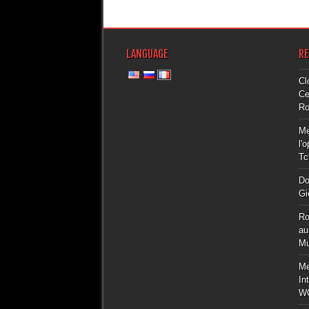
LANGUAGE
R
Cl
Ce
Ro
Me
l'
Tc
Do
Gi
Ro
au
Mu
Me
In
W