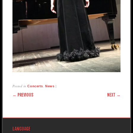
Posted in
,
|
Concerts
News
POST NAVIGATION
← PREVIOUS
NEXT →
LANGUAGE