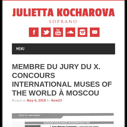
MAIN MENU
Skip to content
MENU
MEMBRE DU JURY DU X.
CONCOURS
INTERNATIONAL MUSES OF
THE WORLD À MOSCOU
Posted on
by
May 6, 2018
0om23